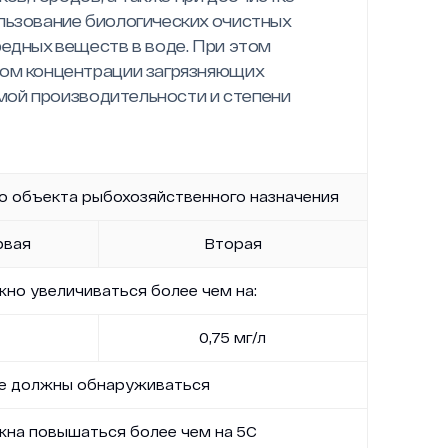
льзование биологических очистных
едных веществ в воде. При этом
том концентрации загрязняющих
емой производительности и степени
о объекта рыбохозяйственного назначения
рвая
Вторая
но увеличиваться более чем на:
0,75 мг/л
е должны обнаруживаться
жна повышаться более чем на 5С