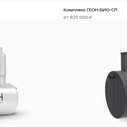
Комплекс ГЕОН-БИО-СП
от
825 000
₽