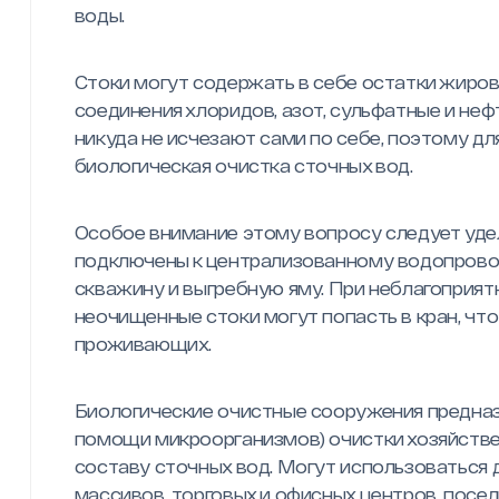
воды.
Стоки могут содержать в себе остатки жиро
соединения хлоридов, азот, сульфатные и не
никуда не исчезают сами по себе, поэтому дл
биологическая очистка сточных вод.
Особое внимание этому вопросу следует удел
подключены к централизованному водопровод
скважину и выгребную яму. При неблагоприя
неочищенные стоки могут попасть в кран, что
проживающих.
Биологические очистные сооружения предназ
помощи микроорганизмов) очистки хозяйствен
составу сточных вод. Могут использоваться 
массивов, торговых и офисных центров, посел