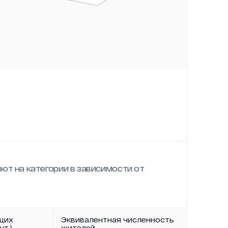
ют на категории в зависимости от
щих
Эквивалентная численность
ут.)
жителей