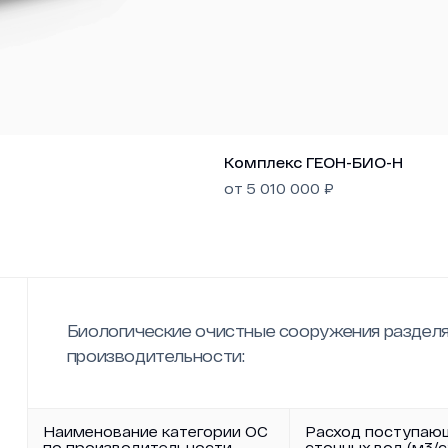
Комплекс ГЕОН-БИО-Н
от
5 010 000
₽
Биологические очистные сооружения разделя
производительности:
Наименование категории ОС
Расход поступаю
по производительности
сточных вод (м3/с