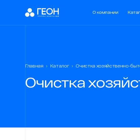
О компании
Ката
О компании
Ката
Главная
Главная
Каталог
Очистка хозяйственно-быт
О компан
Очистка хозяйс
Каталог
Услуги