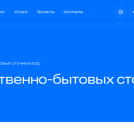
лог
Услуги
Проекты
Контакты
лог
Услуги
Проекты
Контакты
овых сточных вод
ии
твенно-бытовых ст