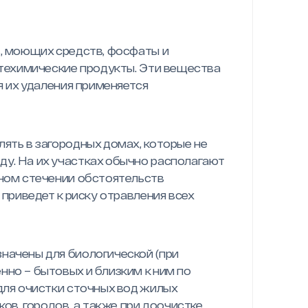
в, моющих средств, фосфаты и
фтехимические продукты. Эти вещества
я их удаления применяется
ять в загородных домах, которые не
у. На их участках обычно располагают
тном стечении обстоятельств
 приведет к риску отравления всех
начены для биологической (при
но – бытовых и близким к ним по
для очистки сточных вод жилых
ков, городов, а также при доочистке