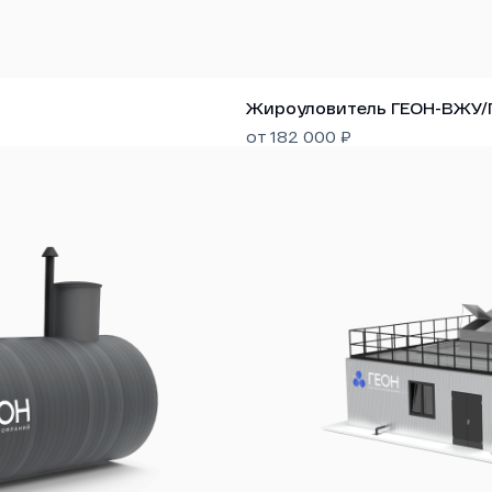
Жироуловитель ГЕОН-ВЖУ
от
182 000
₽