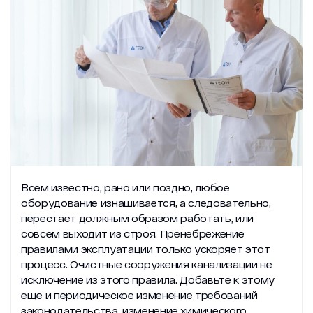
Проекты
Контакты
zakaz@geongroup.ru
Всем известно, рано или поздно, любое
оборудование изнашивается, а следовательно,
перестает должным образом работать, или
8 (800) 500 21 74
совсем выходит из строя. Пренебрежение
правилами эксплуатации только ускоряет этот
процесс. Очистные сооружения канализации не
исключение из этого правила. Добавьте к этому
еще и периодическое изменение требований
законодательства, изменение химического