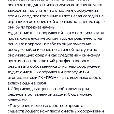
состава продуктов, используемых человеком. На
выходе вы получите что очистные сооружения
Новости
сточных вод построенные 10 лет назад сегодня не
Работа в ГЕОН
справляются с очисткой сточных вод, для которых
они были предназначены.
Политика конфиденциальности
Аудит очистных сооружений — это неотъемлемая
часть комплекса мероприятий, направленного на
решение вопроса неработающих очистных
сооружений, снижение негативной нагрузки на
окружающую среду и как следствие – снижения
негативных последствий для финансового
результата собственника очистных сооружений.
Аудит очистных сооружений, проводимый
специалистами ГК «ГЕОН» — это комплекс работ,
включающий в себя:
1. Сбор исходных данных необходимых для
решения поставленной задачи. Сюда можно
включить:
• Получение и оценка рабочего проекта
существующего комплекса очистных сооружений.