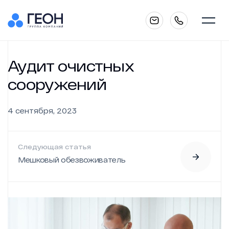
Главная
Аудит очистных
сооружений
О компании
4 сентября, 2023
Следующая статья
Каталог
Мешковый обезвоживатель
Услуги