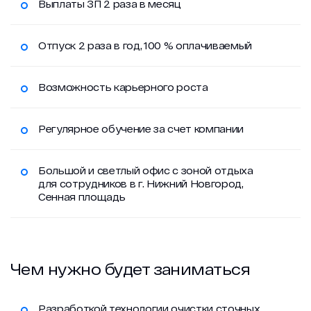
Выплаты ЗП 2 раза в месяц
Проекты
Отпуск 2 раза в год, 100 % оплачиваемый
Контакты
Возможность карьерного роста
Регулярное обучение за счет компании
Большой и светлый офис с зоной отдыха
zakaz@geongroup.ru
для сотрудников в г. Нижний Новгород,
Сенная площадь
8 (800) 500 21 74
Чем нужно будет заниматься
Разработкой технологии очистки сточных