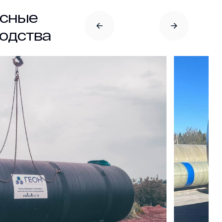
осные
одства