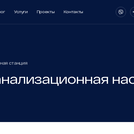
лог
Услуги
Проекты
Контакты
лог
Услуги
Проекты
Контакты
ная станция
ии
анализационная на