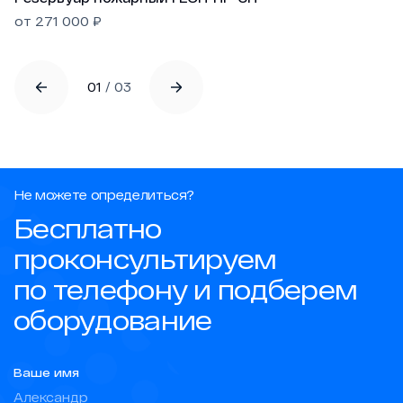
от
271 000
₽
01
/
03
Не можете определиться?
Бесплатно
проконсультируем
по телефону и подберем
оборудование
Ваше имя