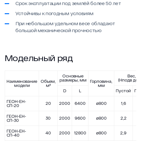
Срок эксплуатации под землёй более 50 лет
Устойчивы к погодным условиям
При небольшом удельном весе обладают
большой механической прочностью
Модельный ряд
Основные
Вес, т
размеры, мм
(Нподв до 2
Наименование
Объем,
Горловина,
модели
м³
мм
D
L
Пустой
По
ГЕОН-ЕН-
20
2000
6400
ø800
1,6
2
СП-20
ГЕОН-ЕН-
30
2000
9600
ø800
2,2
3
СП-30
ГЕОН-ЕН-
40
2000
12800
ø800
2,9
4
СП-40