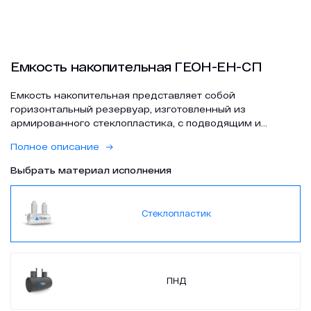
Проекты
Емкость накопительная ГЕОН-ЕН-СП
Контакты
Емкость накопительная представляет собой
горизонтальный резервуар, изготовленный из
армированного стеклопластика, с подводящим и
отводящим патрубками, горловинами обслуживания,
Полное описание
вентиляционными стояками, крышками и лестницами.
Выбрать материал исполнения
zakaz@geongroup.ru
Стеклопластик
8 (800) 500 21 74
ПНД