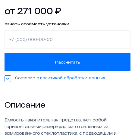
от
271 000
₽
Новости
Работа в ГЕОН
Узнать стоимость установки
Политика конфиденциальности
Рассчитать
Согласие с
политикой обработки данных
Описание
Емкость накопительная представляет собой
горизонтальный резервуар, изготовленный из
армированного стеклопластика, с подводящим и