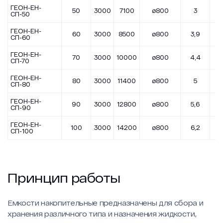
ГЕОН-ЕН-
50
3000
7100
ø800
3
5
СП-50
ГЕОН-ЕН-
60
3000
8500
ø800
3,9
6
СП-60
ГЕОН-ЕН-
70
3000
10000
ø800
4,4
7
СП-70
ГЕОН-ЕН-
80
3000
11400
ø800
5
8
СП-80
ГЕОН-ЕН-
90
3000
12800
ø800
5,6
9
СП-90
ГЕОН-ЕН-
100
3000
14200
ø800
6,2
1
СП-100
Принцип работы
Емкости накопительные предназначены для сбора и
хранения различного типа и назначения жидкости,