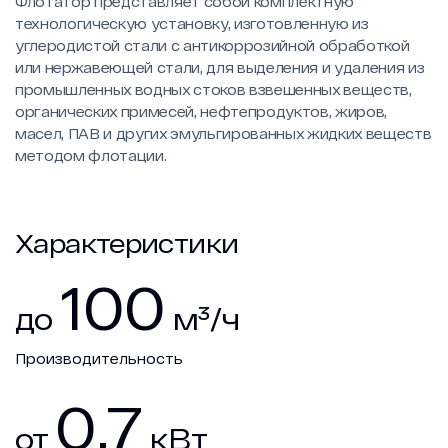
Флотатор представляет собой комплектную
технологическую установку, изготовленную из
Новости
углеродистой стали с антикоррозийной обработкой
или нержавеющей стали, для выделения и удаления из
Работа в ГЕОН
промышленных водных стоков взвешенных веществ,
Политика конфиденциальности
органических примесей, нефтепродуктов, жиров,
масел, ПАВ и других эмульгированных жидких веществ
методом флотации.
Характеристики
100
до
м³/ч
Производительность
0,7
от
кВт