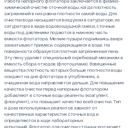
Работа напорного флотатора заключается в физико-
химической очистке сточной воды, когда плотность
загрязнений в них равна плотности самой воды. Для
очистки вода насыщается воздухом в сатураторе, из
сатуратора в виде водовоздушной смеси, сточные
воды под давлением подаются в нижнюю часть
емкости флотатора. Мелкие пузыри поднимаясь вверх
захватывают примеси, содержащиеся в воде. На
поверхности образуется плотная загрязненная пена.
Эту пену удаляет специальный скребковый механизм в
емкость сбора отходов (флотошлама). Взвешенные
вещества плотность которых больше плотности воды
оседают на дне флотатора в углублениях, а
очищенная вода направляется дальше. Для повышения
качества очистки перед напорным флотатором
добавляют в сточные воды реагенты (коагулянт,
флокулянт), что повышает качество всей очистки. Тип
и доза используемых реагентов зависят от
качественных характеристик сточных вод и
определяются в ходе лабораторных
испытаний. Флотатор для очистки сточных вод может