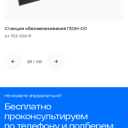
Станция обезжелезивания ГЕОН-СО
от
153 000
₽
01
/
08
Не можете определиться?
Бесплатно
проконсультируем
по телефону и подберем