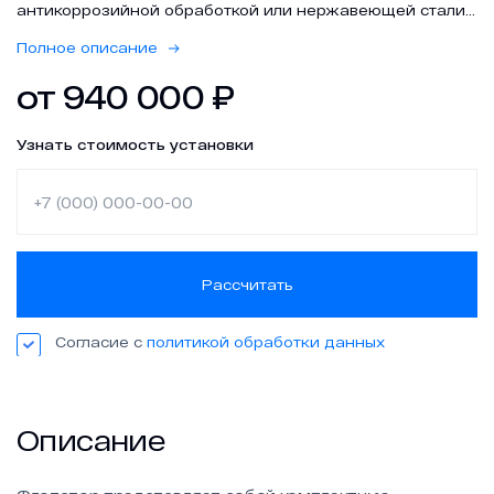
антикоррозийной обработкой или нержавеющей стали,
Проекты
для выделения и удаления из промышленных водных
Полное описание
стоков взвешенных веществ, органических примесей,
нефтепродуктов, жиров, масел, ПАВ и других
от
940 000
₽
эмульгированных жидких веществ методом флотации.
Контакты
Узнать стоимость установки
Рассчитать
zakaz@geongroup.ru
Согласие с
политикой обработки данных
8 (800) 500 21 74
Описание