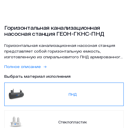
Проекты
Горизонтальная канализационная
Контакты
насосная станция ГЕОН-ГКНС-ПНД
Горизонтальная канализационная насосная станция
представляет собой горизонтальную емкость,
изготовленную из спиральновитого ПНД армированного
ОМЕГА-профилем, с подводящим и отводящим
Полное описание
патрубками, насосным оборудованием, запорно-
регулирующей арматурой, вентиляционными стояками,
zakaz@geongroup.ru
Выбрать материал исполнения
крышками и лестницей с площадкой обслуживания.
ПНД
8 (800) 500 21 74
Стеклопластик