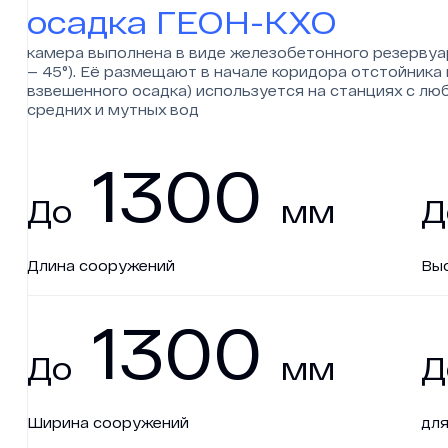
осадка ГЕОН-КХО
камера выполнена в виде железобетонного резервуа
— 45°). Её размещают в начале коридора отстойника 
1
3
0
0
взвешенного осадка) используется на станциях с л
средних и мутных вод
1
3
0
0
Д
о
м
м
Д
Д
о
м
м
Д
1
3
0
0
Длина сооружений
Вы
1
3
0
0
Д
о
м
м
Д
Д
о
м
м
Д
Ширина сооружений
для