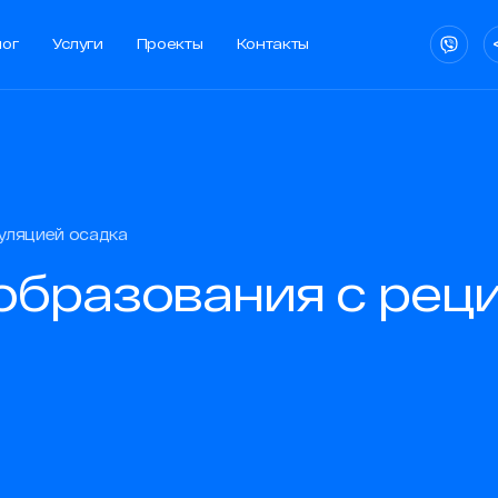
лог
Услуги
Проекты
Контакты
лог
Услуги
Проекты
Контакты
уляцией осадка
ии
образования с рец