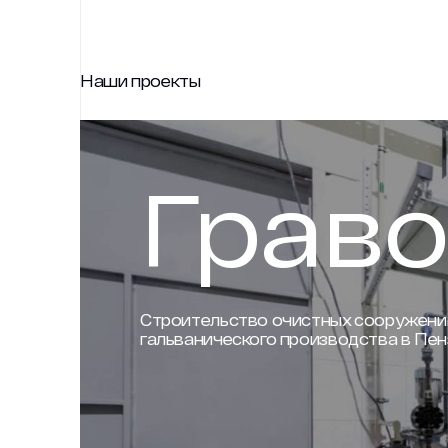
Наши проекты
Граво
Строительство очистных сооружени
гальванического производства в Пен