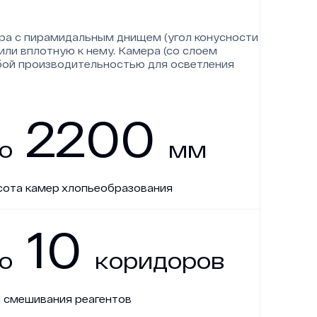
ра с пирамидальным днищем (угол конусности
или вплотную к нему. Камера (со слоем
2
2
0
0
юбой производительностью для осветления
2
2
0
0
о
м
м
о
м
м
1
0
сота камер хлопьеобразования
1
0
о
к
о
р
и
д
о
р
о
в
о
к
о
р
и
д
о
р
о
в
 смешивания реагентов