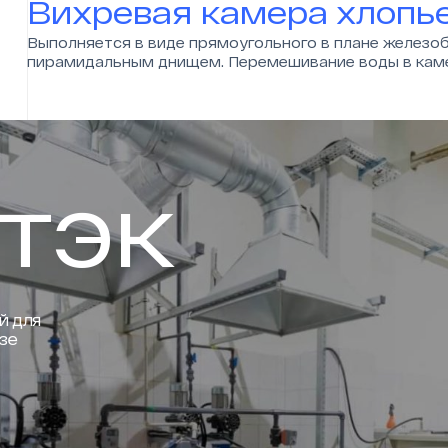
Вихревая камера хлопь
Выполняется в виде прямоугольного в плане железоб
пирамидальным днищем. Перемешивание воды в каме
тэк
й для
зе