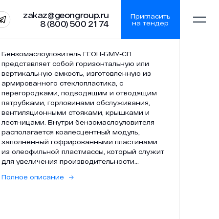
zakaz@geongroup.ru
Пригласить
8 (800) 500 21 74
на тендер
Бензомаслоуловитель ГЕОН-БМУ-СП
представляет собой горизонтальную или
вертикальную емкость, изготовленную из
zakaz@geongroup.ru
армированного стеклопластика, с
перегородками, подводящим и отводящим
патрубками, горловинами обслуживания,
вентиляционными стояками, крышками и
лестницами. Внутри бензомаслоуловителя
8 (800) 500 21 74
располагается коалесцентный модуль,
заполненный гофрированными пластинами
из олеофильной пластмассы, который служит
для увеличения производительности
очистки.
Полное описание