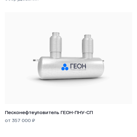
Песконефтеуловитель ГЕОН-ПНУ-СП
от
357 000
₽