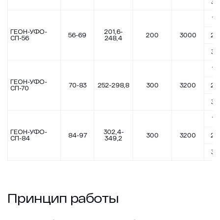
3,5
1,7
ГЕОН-УФО-
201,6-
56-69
200
3000
2,5
СП-56
248,4
3,5
1,7
ГЕОН-УФО-
70-83
252-298,8
300
3200
2,5
СП-70
3,5
1,7
ГЕОН-УФО-
302,4-
84-97
300
3200
2,5
СП-84
349,2
3,5
Принцип работы