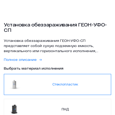
Проекты
Установка обеззараживания ГЕОН-УФО-
СП
Контакты
Установка обеззараживания ГЕОН-УФО-СП
представляет собой сухую подземную емкость,
вертикального или горизонтального исполнения,
изготовленную из армированного стеклопластика. В
Полное описание
емкости размещается рабочая камера УФО, запорная
арматура и шкаф управления.
zakaz@geongroup.ru
Выбрать материал исполнения
Стеклопластик
8 (800) 500 21 74
ПНД