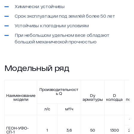
Химически устойчивы
Срок эксплуатации под землёй более 50 лет
Устойчивы к погодным условиям
При небольшом удельном весе обладают
большой механической прочностью
Модельный ряд
Производительност
ь Q
Наименование
Dу
D
Н
модели
арматуры
колодца
под
л/с
м³/ч
1,7
ГЕОН-УФО-
1
3,6
50
1300
2,5
СП-1